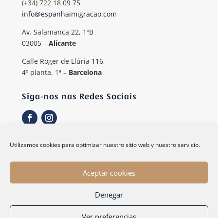
(+34) 722 18 09 75
info@espanhaimigracao.com
Av. Salamanca 22, 1ºB
03005 –
Alicante
Calle Roger de Llúria 116,
4º planta, 1ª –
Barcelona
Siga-nos nas Redes Sociais
Utilizamos cookies para optimizar nuestro sitio web y nuestro servicio.
Aceptar cookies
© 2021 Espanha Imigração.
Aviso legal
|
Política de privacidade
|
Política de cookies
Denegar
Ver preferencias